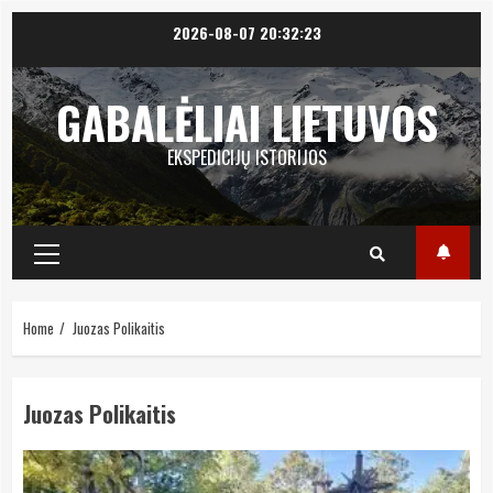
Skip
2026-08-07
20:32:23
to
content
GABALĖLIAI LIETUVOS
EKSPEDICIJŲ ISTORIJOS
Primary
Menu
Home
Juozas Polikaitis
Juozas Polikaitis