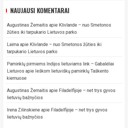
NAUJAUSI KOMENTARAI
Augustinas Žemaitis
apie
Klivlande – nuo Smetonos
žūties iki tarpukario Lietuvos parko
Laima
apie
Klivlande – nuo Smetonos žūties iki
tarpukario Lietuvos parko
Paminklų pirmiems Indijos lietuviams link – Gabalėliai
Lietuvos
apie
Ieškom lietuviškų paminklų Taškento
kiemuose
Augustinas Žemaitis
apie
Filadelfijoje – net trys gyvos
lietuvių bažnyčios
Irena Zilinskiene
apie
Filadelfijoje – net trys gyvos
lietuvių bažnyčios