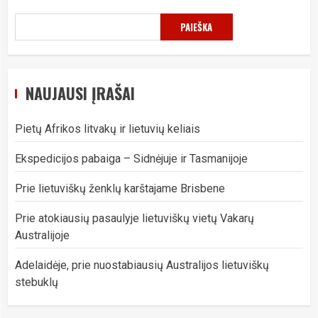
PAIEŠKA
NAUJAUSI ĮRAŠAI
Pietų Afrikos litvakų ir lietuvių keliais
Ekspedicijos pabaiga – Sidnėjuje ir Tasmanijoje
Prie lietuviškų ženklų karštajame Brisbene
Prie atokiausių pasaulyje lietuviškų vietų Vakarų
Australijoje
Adelaidėje, prie nuostabiausių Australijos lietuviškų
stebuklų