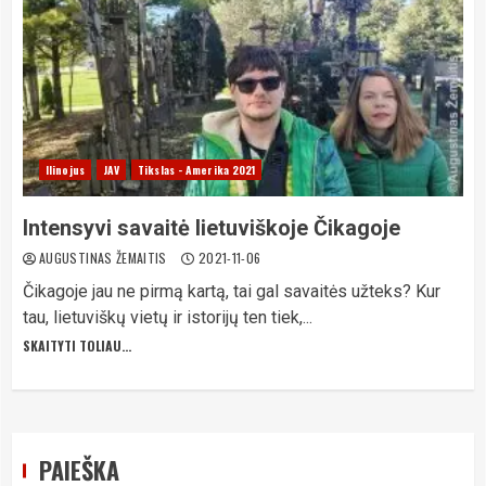
Ilinojus
JAV
Tikslas - Amerika 2021
Intensyvi savaitė lietuviškoje Čikagoje
AUGUSTINAS ŽEMAITIS
2021-11-06
Čikagoje jau ne pirmą kartą, tai gal savaitės užteks? Kur
tau, lietuviškų vietų ir istorijų ten tiek,...
SKAITYTI TOLIAU...
PAIEŠKA