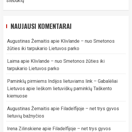
stebuklų
NAUJAUSI KOMENTARAI
Augustinas Žemaitis
apie
Klivlande – nuo Smetonos
žūties iki tarpukario Lietuvos parko
Laima
apie
Klivlande – nuo Smetonos žūties iki
tarpukario Lietuvos parko
Paminklų pirmiems Indijos lietuviams link – Gabalėliai
Lietuvos
apie
Ieškom lietuviškų paminklų Taškento
kiemuose
Augustinas Žemaitis
apie
Filadelfijoje – net trys gyvos
lietuvių bažnyčios
Irena Zilinskiene
apie
Filadelfijoje – net trys gyvos