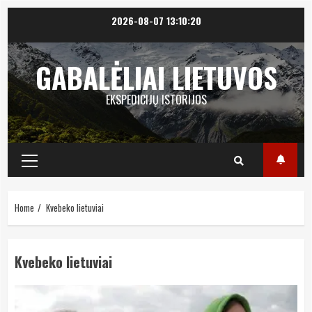
Skip
2026-08-07
13:10:20
to
content
GABALĖLIAI LIETUVOS
EKSPEDICIJŲ ISTORIJOS
Primary
Menu
Home
Kvebeko lietuviai
Kvebeko lietuviai