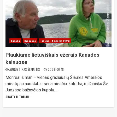
Kanada
Kvebekas
Tikslas - Amerika 2023
Plaukiame lietuviškais ežerais Kanados
kalnuose
AUGUSTINAS ŽEMAITIS
2023-06-18
Monrealis man – vienas gražiausių Šiaurės Amerikos
miestų su nuostabiu senamiesčiu, katedra, milžinišku Šv.
Juozapo bažnyčios kupolu....
SKAITYTI TOLIAU...