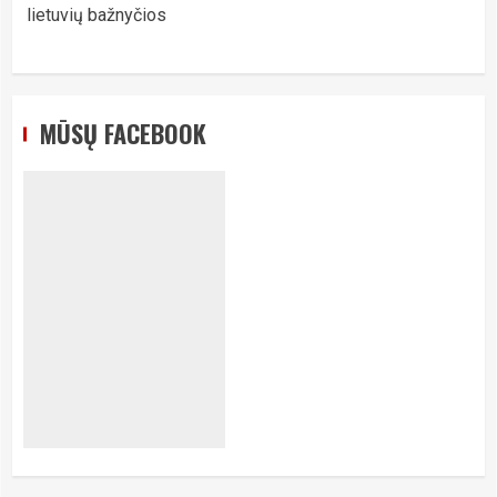
lietuvių bažnyčios
MŪSŲ FACEBOOK