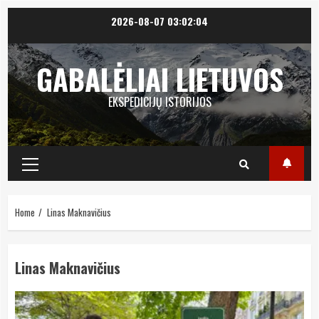
Skip
2026-08-07
03:02:05
to
content
GABALĖLIAI LIETUVOS
EKSPEDICIJŲ ISTORIJOS
Primary
Menu
Home
Linas Maknavičius
Linas Maknavičius