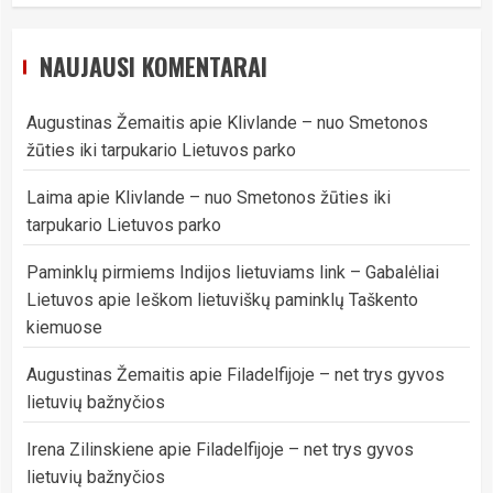
NAUJAUSI KOMENTARAI
Augustinas Žemaitis
apie
Klivlande – nuo Smetonos
žūties iki tarpukario Lietuvos parko
Laima
apie
Klivlande – nuo Smetonos žūties iki
tarpukario Lietuvos parko
Paminklų pirmiems Indijos lietuviams link – Gabalėliai
Lietuvos
apie
Ieškom lietuviškų paminklų Taškento
kiemuose
Augustinas Žemaitis
apie
Filadelfijoje – net trys gyvos
lietuvių bažnyčios
Irena Zilinskiene
apie
Filadelfijoje – net trys gyvos
lietuvių bažnyčios