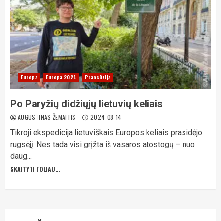
Europa
Europa 2024
Prancūzija
Po Paryžių didžiųjų lietuvių keliais
AUGUSTINAS ŽEMAITIS
2024-08-14
Tikroji ekspedicija lietuviškais Europos keliais prasidėjo
rugsėjį. Nes tada visi grįžta iš vasaros atostogų – nuo
daug...
SKAITYTI TOLIAU...