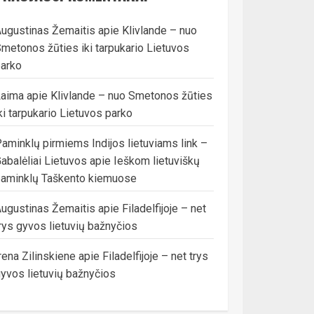
ugustinas Žemaitis
apie
Klivlande – nuo
metonos žūties iki tarpukario Lietuvos
arko
Laima
apie
Klivlande – nuo Smetonos žūties
ki tarpukario Lietuvos parko
aminklų pirmiems Indijos lietuviams link –
abalėliai Lietuvos
apie
Ieškom lietuviškų
aminklų Taškento kiemuose
ugustinas Žemaitis
apie
Filadelfijoje – net
rys gyvos lietuvių bažnyčios
rena Zilinskiene
apie
Filadelfijoje – net trys
yvos lietuvių bažnyčios