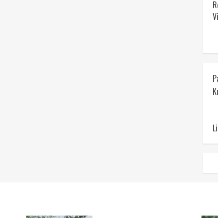
R
V
P
K
L