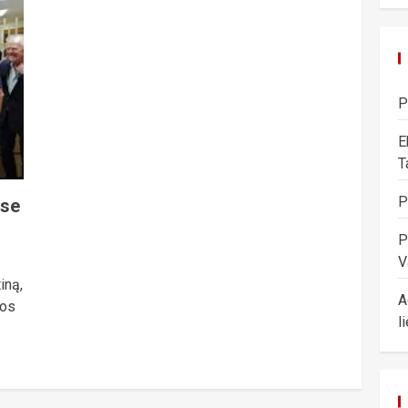
P
E
T
P
ose
P
V
iną,
A
nos
l