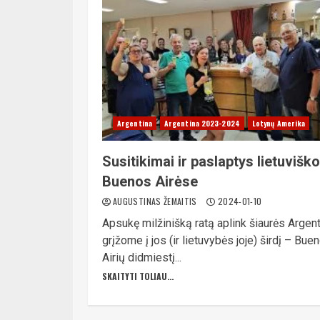
Argentina
Argentina 2023-2024
Lotynų Amerika
Susitikimai ir paslaptys lietuvišk
Buenos Airėse
AUGUSTINAS ŽEMAITIS
2024-01-10
Apsukę milžinišką ratą aplink šiaurės Argent
grįžome į jos (ir lietuvybės joje) širdį – Bue
Airių didmiestį...
SKAITYTI TOLIAU...