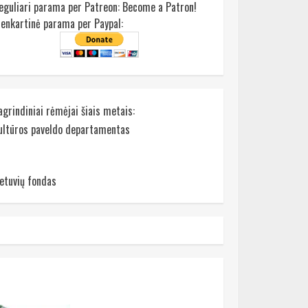
eguliari parama per Patreon:
Become a Patron!
ienkartinė parama per Paypal:
agrindiniai rėmėjai šiais metais:
ultūros paveldo departamentas
ietuvių fondas