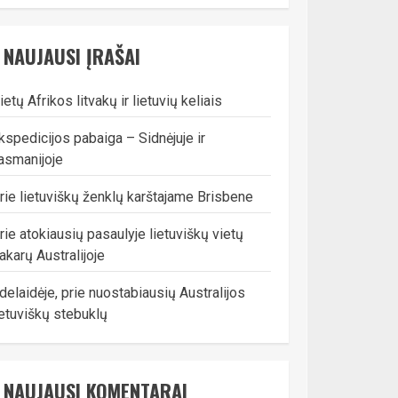
NAUJAUSI ĮRAŠAI
ietų Afrikos litvakų ir lietuvių keliais
kspedicijos pabaiga – Sidnėjuje ir
asmanijoje
rie lietuviškų ženklų karštajame Brisbene
rie atokiausių pasaulyje lietuviškų vietų
akarų Australijoje
delaidėje, prie nuostabiausių Australijos
ietuviškų stebuklų
NAUJAUSI KOMENTARAI