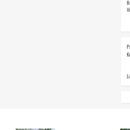
R
V
P
K
L