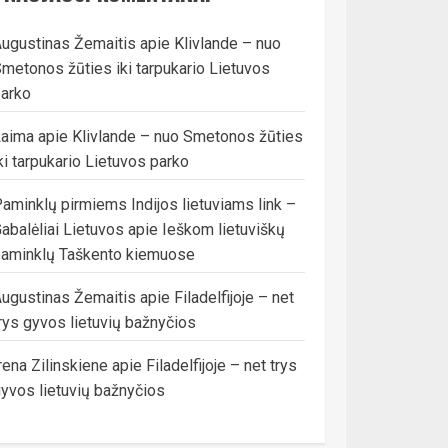
ugustinas Žemaitis
apie
Klivlande – nuo
metonos žūties iki tarpukario Lietuvos
arko
Laima
apie
Klivlande – nuo Smetonos žūties
ki tarpukario Lietuvos parko
aminklų pirmiems Indijos lietuviams link –
abalėliai Lietuvos
apie
Ieškom lietuviškų
aminklų Taškento kiemuose
ugustinas Žemaitis
apie
Filadelfijoje – net
rys gyvos lietuvių bažnyčios
rena Zilinskiene
apie
Filadelfijoje – net trys
yvos lietuvių bažnyčios