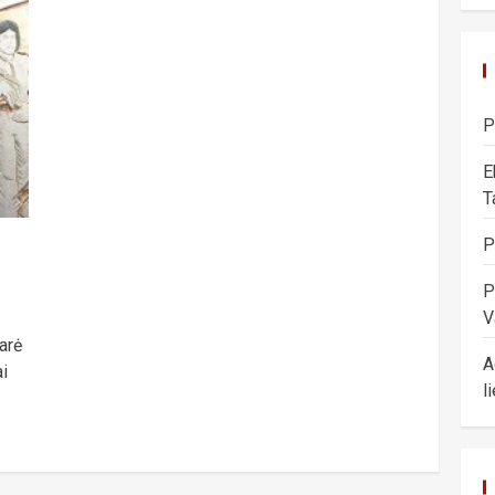
P
E
T
P
P
V
arė
A
ai
l