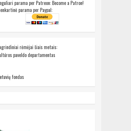
eguliari parama per Patreon:
Become a Patron!
ienkartinė parama per Paypal:
agrindiniai rėmėjai šiais metais:
ultūros paveldo departamentas
ietuvių fondas