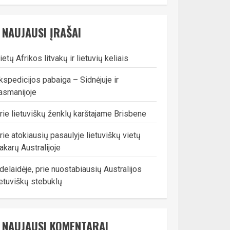
NAUJAUSI ĮRAŠAI
ietų Afrikos litvakų ir lietuvių keliais
kspedicijos pabaiga – Sidnėjuje ir
asmanijoje
rie lietuviškų ženklų karštajame Brisbene
rie atokiausių pasaulyje lietuviškų vietų
akarų Australijoje
delaidėje, prie nuostabiausių Australijos
ietuviškų stebuklų
NAUJAUSI KOMENTARAI