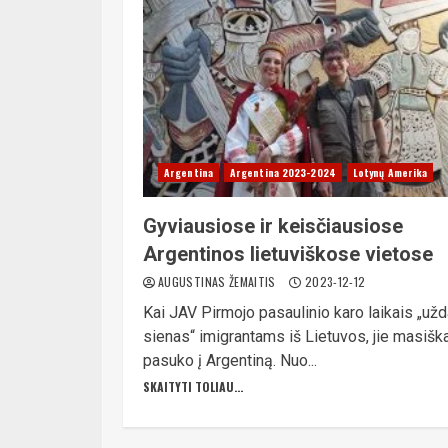
Argentina
Argentina 2023-2024
Lotynų Amerika
Gyviausiose ir keisčiausiose
Argentinos lietuviškose vietose
AUGUSTINAS ŽEMAITIS
2023-12-12
Kai JAV Pirmojo pasaulinio karo laikais „užd
sienas“ imigrantams iš Lietuvos, jie masišk
pasuko į Argentiną. Nuo...
SKAITYTI TOLIAU...