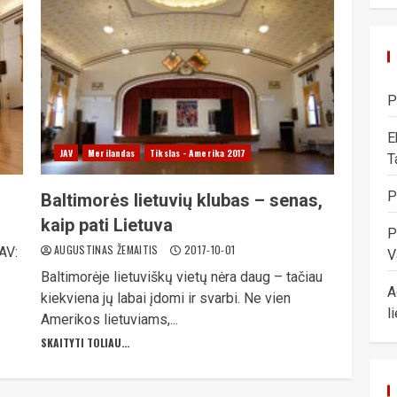
P
E
JAV
Merilandas
Tikslas - Amerika 2017
T
P
Baltimorės lietuvių klubas – senas,
kaip pati Lietuva
P
AUGUSTINAS ŽEMAITIS
2017-10-01
JAV:
V
Baltimorėje lietuviškų vietų nėra daug – tačiau
A
kiekviena jų labai įdomi ir svarbi. Ne vien
l
Amerikos lietuviams,...
SKAITYTI TOLIAU...