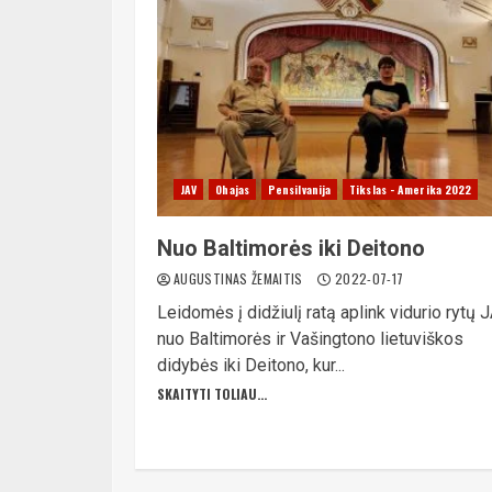
JAV
Ohajas
Pensilvanija
Tikslas - Amerika 2022
Nuo Baltimorės iki Deitono
AUGUSTINAS ŽEMAITIS
2022-07-17
Leidomės į didžiulį ratą aplink vidurio rytų 
nuo Baltimorės ir Vašingtono lietuviškos
didybės iki Deitono, kur...
SKAITYTI TOLIAU...