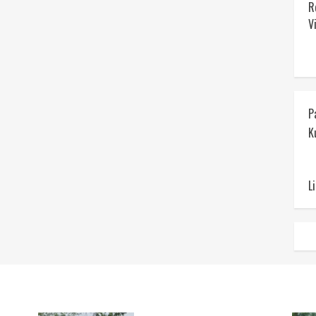
R
V
P
K
L