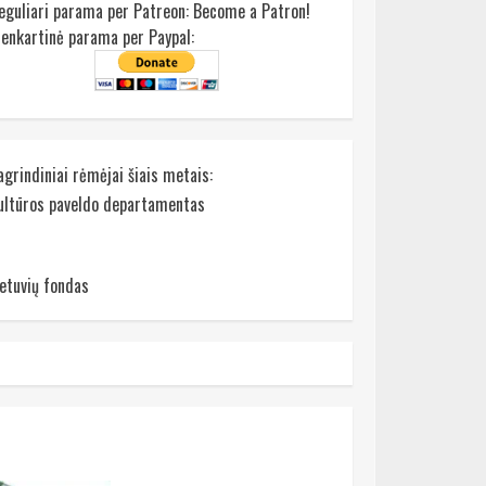
eguliari parama per Patreon:
Become a Patron!
ienkartinė parama per Paypal:
agrindiniai rėmėjai šiais metais:
ultūros paveldo departamentas
ietuvių fondas