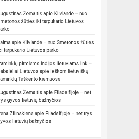
ugustinas Žemaitis
apie
Klivlande – nuo
metonos žūties iki tarpukario Lietuvos
arko
Laima
apie
Klivlande – nuo Smetonos žūties
ki tarpukario Lietuvos parko
aminklų pirmiems Indijos lietuviams link –
abalėliai Lietuvos
apie
Ieškom lietuviškų
aminklų Taškento kiemuose
ugustinas Žemaitis
apie
Filadelfijoje – net
rys gyvos lietuvių bažnyčios
rena Zilinskiene
apie
Filadelfijoje – net trys
yvos lietuvių bažnyčios