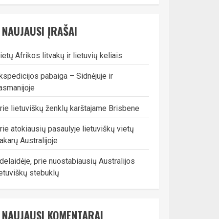
NAUJAUSI ĮRAŠAI
ietų Afrikos litvakų ir lietuvių keliais
kspedicijos pabaiga – Sidnėjuje ir
asmanijoje
rie lietuviškų ženklų karštajame Brisbene
rie atokiausių pasaulyje lietuviškų vietų
akarų Australijoje
delaidėje, prie nuostabiausių Australijos
ietuviškų stebuklų
NAUJAUSI KOMENTARAI