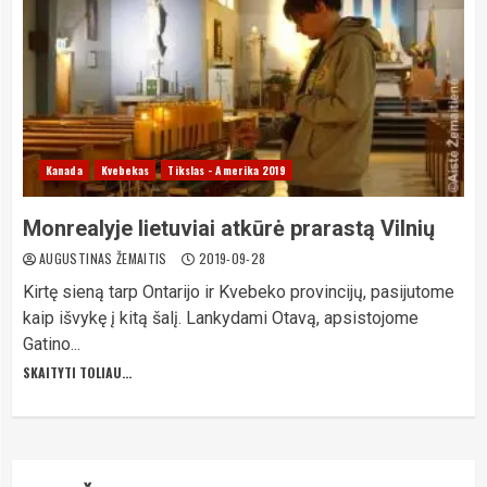
Kanada
Kvebekas
Tikslas - Amerika 2019
Monrealyje lietuviai atkūrė prarastą Vilnių
AUGUSTINAS ŽEMAITIS
2019-09-28
Kirtę sieną tarp Ontarijo ir Kvebeko provincijų, pasijutome
kaip išvykę į kitą šalį. Lankydami Otavą, apsistojome
Gatino...
SKAITYTI TOLIAU...