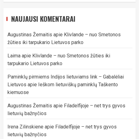
NAUJAUSI KOMENTARAI
Augustinas Žemaitis
apie
Klivlande – nuo Smetonos
žūties iki tarpukario Lietuvos parko
Laima
apie
Klivlande – nuo Smetonos žūties iki
tarpukario Lietuvos parko
Paminklų pirmiems Indijos lietuviams link – Gabalėliai
Lietuvos
apie
Ieškom lietuviškų paminklų Taškento
kiemuose
Augustinas Žemaitis
apie
Filadelfijoje – net trys gyvos
lietuvių bažnyčios
Irena Zilinskiene
apie
Filadelfijoje – net trys gyvos
lietuvių bažnyčios