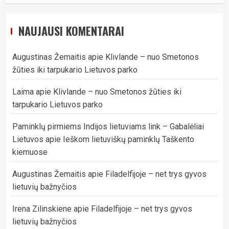
NAUJAUSI KOMENTARAI
Augustinas Žemaitis
apie
Klivlande – nuo Smetonos
žūties iki tarpukario Lietuvos parko
Laima
apie
Klivlande – nuo Smetonos žūties iki
tarpukario Lietuvos parko
Paminklų pirmiems Indijos lietuviams link – Gabalėliai
Lietuvos
apie
Ieškom lietuviškų paminklų Taškento
kiemuose
Augustinas Žemaitis
apie
Filadelfijoje – net trys gyvos
lietuvių bažnyčios
Irena Zilinskiene
apie
Filadelfijoje – net trys gyvos
lietuvių bažnyčios