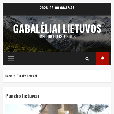
Skip
2026-08-09
08:32:47
to
content
GABALĖLIAI LIETUVOS
EKSPEDICIJŲ ISTORIJOS
Primary
Menu
Home
Punsko lietuviai
Punsko lietuviai