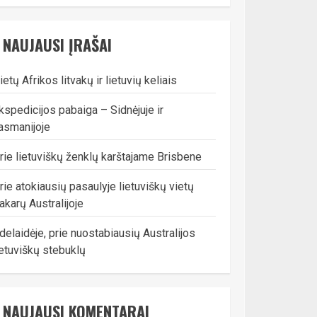
NAUJAUSI ĮRAŠAI
ietų Afrikos litvakų ir lietuvių keliais
kspedicijos pabaiga – Sidnėjuje ir
asmanijoje
rie lietuviškų ženklų karštajame Brisbene
rie atokiausių pasaulyje lietuviškų vietų
akarų Australijoje
delaidėje, prie nuostabiausių Australijos
ietuviškų stebuklų
NAUJAUSI KOMENTARAI