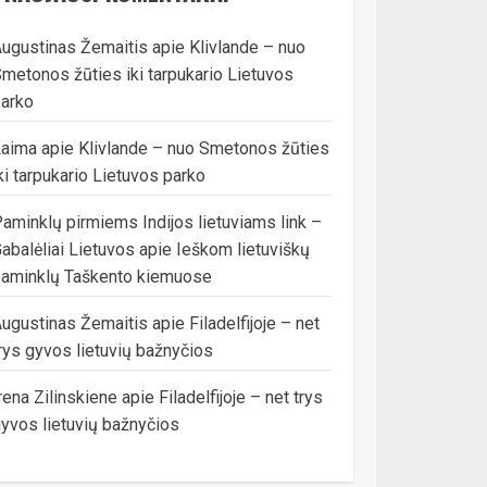
ugustinas Žemaitis
apie
Klivlande – nuo
metonos žūties iki tarpukario Lietuvos
arko
Laima
apie
Klivlande – nuo Smetonos žūties
ki tarpukario Lietuvos parko
aminklų pirmiems Indijos lietuviams link –
abalėliai Lietuvos
apie
Ieškom lietuviškų
aminklų Taškento kiemuose
ugustinas Žemaitis
apie
Filadelfijoje – net
rys gyvos lietuvių bažnyčios
rena Zilinskiene
apie
Filadelfijoje – net trys
yvos lietuvių bažnyčios