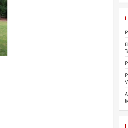
P
E
T
P
P
V
A
l