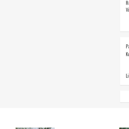
R
V
P
K
L