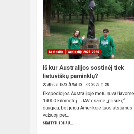
Australija
Australija 2025-2026
Iš kur Australijos sostinėj tiek
lietuviškų paminklų?
AUGUSTINAS ŽEMAITIS
2025-11-20
Ekspedicijos Australijoje metu nuvažiavome
14000 kilometrų… JAV esame „prisukę“
daugiau, bet jeigu Amerikoje tuos atstumus
važiuoji per...
SKAITYTI TOLIAU...