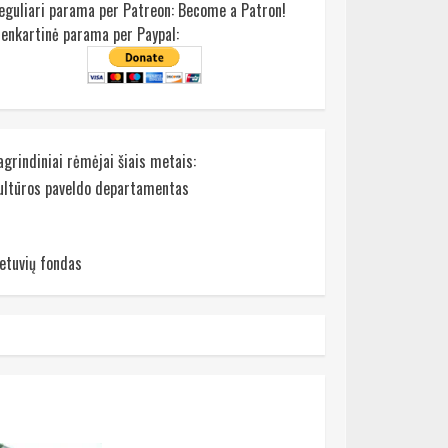
eguliari parama per Patreon:
Become a Patron!
ienkartinė parama per Paypal:
agrindiniai rėmėjai šiais metais:
ultūros paveldo departamentas
ietuvių fondas