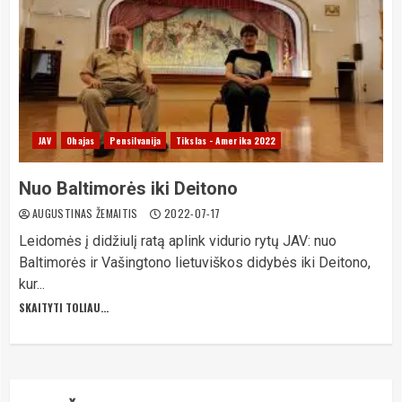
JAV
Ohajas
Pensilvanija
Tikslas - Amerika 2022
Nuo Baltimorės iki Deitono
AUGUSTINAS ŽEMAITIS
2022-07-17
Leidomės į didžiulį ratą aplink vidurio rytų JAV: nuo
Baltimorės ir Vašingtono lietuviškos didybės iki Deitono,
kur...
SKAITYTI TOLIAU...