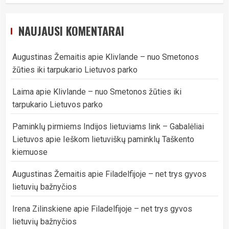
NAUJAUSI KOMENTARAI
Augustinas Žemaitis
apie
Klivlande – nuo Smetonos
žūties iki tarpukario Lietuvos parko
Laima
apie
Klivlande – nuo Smetonos žūties iki
tarpukario Lietuvos parko
Paminklų pirmiems Indijos lietuviams link – Gabalėliai
Lietuvos
apie
Ieškom lietuviškų paminklų Taškento
kiemuose
Augustinas Žemaitis
apie
Filadelfijoje – net trys gyvos
lietuvių bažnyčios
Irena Zilinskiene
apie
Filadelfijoje – net trys gyvos
lietuvių bažnyčios