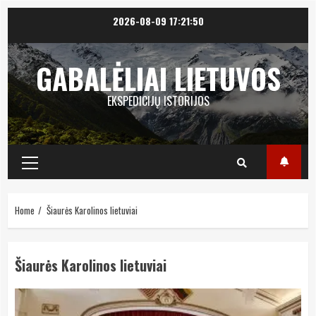
Skip
2026-08-09
17:21:50
to
content
GABALĖLIAI LIETUVOS
EKSPEDICIJŲ ISTORIJOS
Primary
Menu
Home
Šiaurės Karolinos lietuviai
Šiaurės Karolinos lietuviai