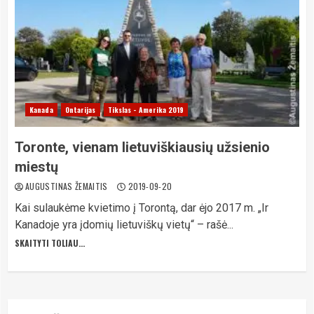
Kanada
Ontarijas
Tikslas - Amerika 2019
Toronte, vienam lietuviškiausių užsienio
miestų
AUGUSTINAS ŽEMAITIS
2019-09-20
Kai sulaukėme kvietimo į Torontą, dar ėjo 2017 m. „Ir
Kanadoje yra įdomių lietuviškų vietų“ – rašė...
SKAITYTI TOLIAU...