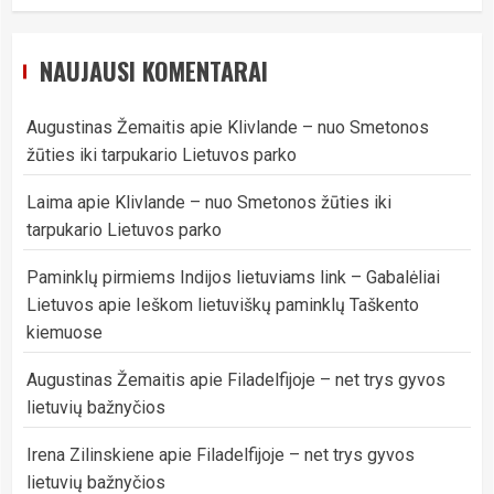
NAUJAUSI KOMENTARAI
Augustinas Žemaitis
apie
Klivlande – nuo Smetonos
žūties iki tarpukario Lietuvos parko
Laima
apie
Klivlande – nuo Smetonos žūties iki
tarpukario Lietuvos parko
Paminklų pirmiems Indijos lietuviams link – Gabalėliai
Lietuvos
apie
Ieškom lietuviškų paminklų Taškento
kiemuose
Augustinas Žemaitis
apie
Filadelfijoje – net trys gyvos
lietuvių bažnyčios
Irena Zilinskiene
apie
Filadelfijoje – net trys gyvos
lietuvių bažnyčios