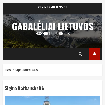
Skip
2026-08-10
11:35:56
to
content
GABALĖLIAI LIETUVOS
EKSPEDICIJŲ ISTORIJOS
Primary
Menu
Home
Sigina Katkauskaitė
Sigina Katkauskaitė