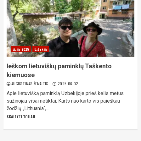
Azija 2025
Uzbekija
Ieškom lietuviškų paminklų Taškento
kiemuose
AUGUSTINAS ŽEMAITIS
2025-06-02
Apie lietuvišką paminklą Uzbekijoje prieš kelis metus
sužinojau visai netiktai. Karts nuo karto vis paieškau
žodžių „Lithuania“,...
SKAITYTI TOLIAU...