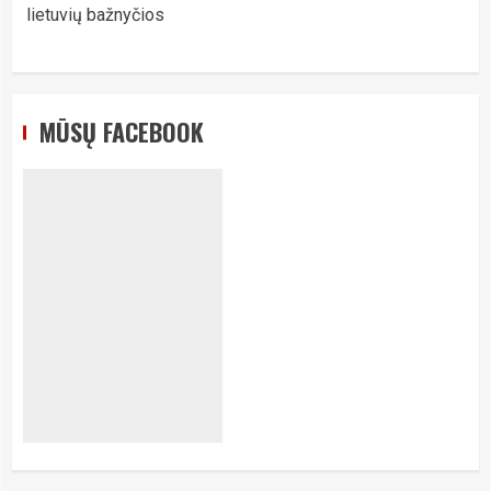
lietuvių bažnyčios
MŪSŲ FACEBOOK