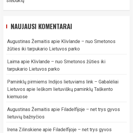
stebuklų
NAUJAUSI KOMENTARAI
Augustinas Žemaitis
apie
Klivlande – nuo Smetonos
žūties iki tarpukario Lietuvos parko
Laima
apie
Klivlande – nuo Smetonos žūties iki
tarpukario Lietuvos parko
Paminklų pirmiems Indijos lietuviams link – Gabalėliai
Lietuvos
apie
Ieškom lietuviškų paminklų Taškento
kiemuose
Augustinas Žemaitis
apie
Filadelfijoje – net trys gyvos
lietuvių bažnyčios
Irena Zilinskiene
apie
Filadelfijoje – net trys gyvos