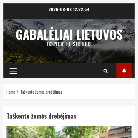
Skip
2026-08-08
12:22:55
to
content
GABALĖLIAI LIETUVOS
EKSPEDICIJŲ ISTORIJOS
Primary
Menu
Home
Taškento žemės drebėjimas
Taškento žemės drebėjimas