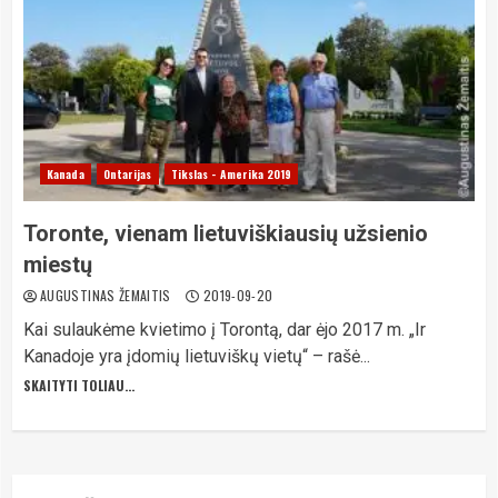
Kanada
Ontarijas
Tikslas - Amerika 2019
Toronte, vienam lietuviškiausių užsienio
miestų
AUGUSTINAS ŽEMAITIS
2019-09-20
Kai sulaukėme kvietimo į Torontą, dar ėjo 2017 m. „Ir
Kanadoje yra įdomių lietuviškų vietų“ – rašė...
SKAITYTI TOLIAU...