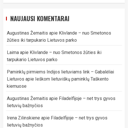
NAUJAUSI KOMENTARAI
Augustinas Žemaitis
apie
Klivlande – nuo Smetonos
žūties iki tarpukario Lietuvos parko
Laima
apie
Klivlande – nuo Smetonos žūties iki
tarpukario Lietuvos parko
Paminklų pirmiems Indijos lietuviams link – Gabalėliai
Lietuvos
apie
Ieškom lietuviškų paminklų Taškento
kiemuose
Augustinas Žemaitis
apie
Filadelfijoje – net trys gyvos
lietuvių bažnyčios
Irena Zilinskiene
apie
Filadelfijoje – net trys gyvos
lietuvių bažnyčios