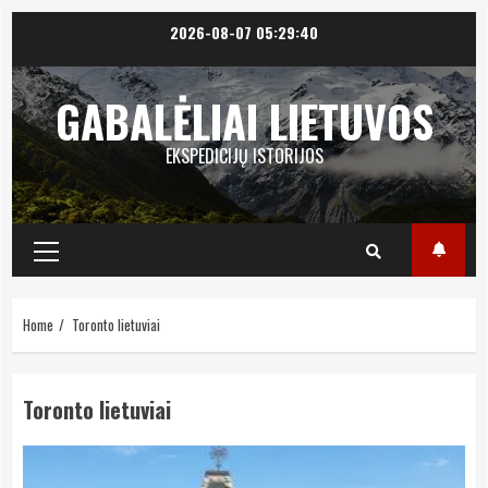
Skip
2026-08-07
05:29:41
to
content
GABALĖLIAI LIETUVOS
EKSPEDICIJŲ ISTORIJOS
Primary
Menu
Home
Toronto lietuviai
Toronto lietuviai