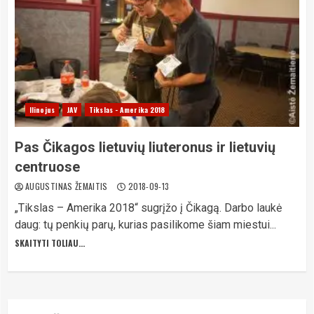
Ilinojus
JAV
Tikslas - Amerika 2018
Pas Čikagos lietuvių liuteronus ir lietuvių
centruose
AUGUSTINAS ŽEMAITIS
2018-09-13
„Tikslas – Amerika 2018“ sugrįžo į Čikagą. Darbo laukė
daug: tų penkių parų, kurias pasilikome šiam miestui...
SKAITYTI TOLIAU...