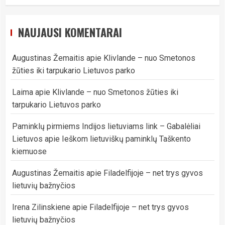
NAUJAUSI KOMENTARAI
Augustinas Žemaitis
apie
Klivlande – nuo Smetonos
žūties iki tarpukario Lietuvos parko
Laima
apie
Klivlande – nuo Smetonos žūties iki
tarpukario Lietuvos parko
Paminklų pirmiems Indijos lietuviams link – Gabalėliai
Lietuvos
apie
Ieškom lietuviškų paminklų Taškento
kiemuose
Augustinas Žemaitis
apie
Filadelfijoje – net trys gyvos
lietuvių bažnyčios
Irena Zilinskiene
apie
Filadelfijoje – net trys gyvos
lietuvių bažnyčios