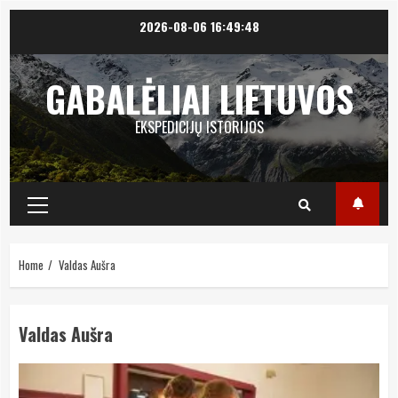
Skip
2026-08-06
16:49:48
to
content
GABALĖLIAI LIETUVOS
EKSPEDICIJŲ ISTORIJOS
Primary
Menu
Home
Valdas Aušra
Valdas Aušra