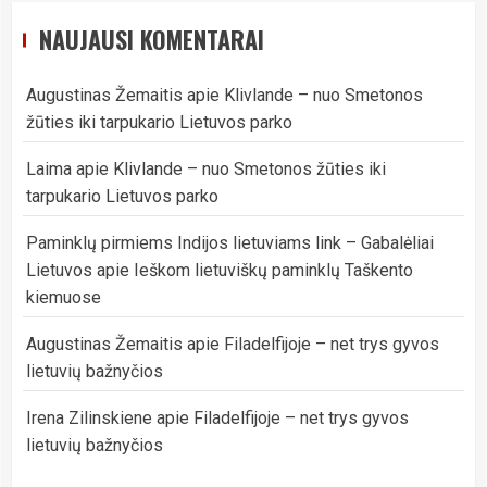
NAUJAUSI KOMENTARAI
Augustinas Žemaitis
apie
Klivlande – nuo Smetonos
žūties iki tarpukario Lietuvos parko
Laima
apie
Klivlande – nuo Smetonos žūties iki
tarpukario Lietuvos parko
Paminklų pirmiems Indijos lietuviams link – Gabalėliai
Lietuvos
apie
Ieškom lietuviškų paminklų Taškento
kiemuose
Augustinas Žemaitis
apie
Filadelfijoje – net trys gyvos
lietuvių bažnyčios
Irena Zilinskiene
apie
Filadelfijoje – net trys gyvos
lietuvių bažnyčios