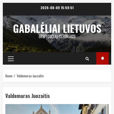
Skip
2026-08-09
15:59:51
to
content
GABALĖLIAI LIETUVOS
EKSPEDICIJŲ ISTORIJOS
Primary
Menu
Home
Valdemaras Juozaitis
Valdemaras Juozaitis