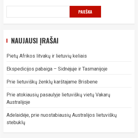
PAIEŠKA
NAUJAUSI ĮRAŠAI
Pietų Afrikos litvakų ir lietuvių keliais
Ekspedicijos pabaiga – Sidnėjuje ir Tasmanijoje
Prie lietuviškų ženklų karštajame Brisbene
Prie atokiausių pasaulyje lietuviškų vietų Vakarų
Australijoje
Adelaidėje, prie nuostabiausių Australijos lietuviškų
stebuklų