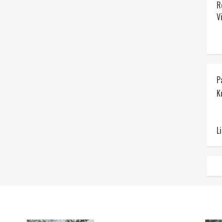
R
V
P
K
L