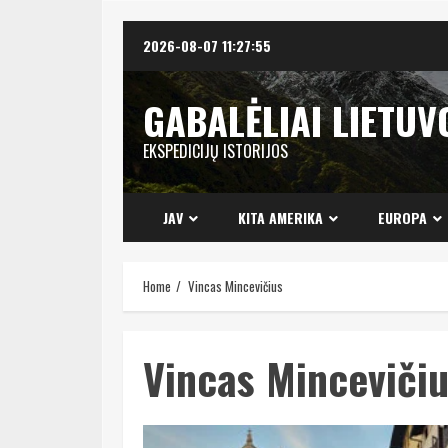
Skip
2026-08-07
11:27:56
to
content
GABALĖLIAI LIETUV
EKSPEDICIJŲ ISTORIJOS
JAV
KITA AMERIKA
EUROPA
Home
Vincas Mincevičius
Vincas Minceviči