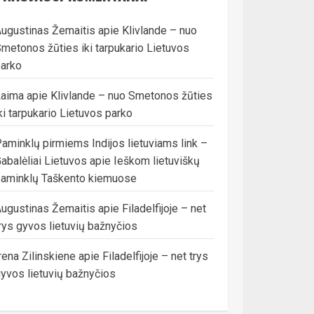
ugustinas Žemaitis
apie
Klivlande – nuo
metonos žūties iki tarpukario Lietuvos
arko
Laima
apie
Klivlande – nuo Smetonos žūties
ki tarpukario Lietuvos parko
aminklų pirmiems Indijos lietuviams link –
abalėliai Lietuvos
apie
Ieškom lietuviškų
aminklų Taškento kiemuose
ugustinas Žemaitis
apie
Filadelfijoje – net
rys gyvos lietuvių bažnyčios
rena Zilinskiene
apie
Filadelfijoje – net trys
yvos lietuvių bažnyčios