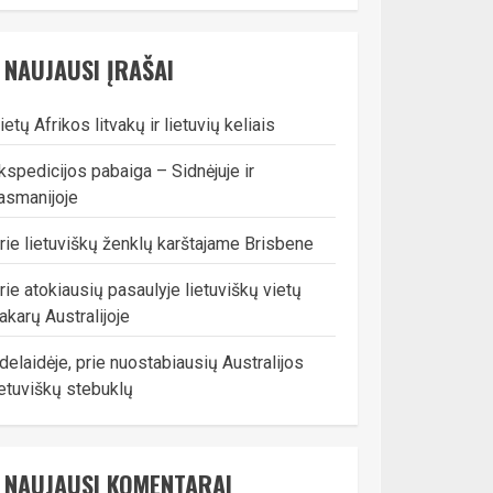
NAUJAUSI ĮRAŠAI
ietų Afrikos litvakų ir lietuvių keliais
kspedicijos pabaiga – Sidnėjuje ir
asmanijoje
rie lietuviškų ženklų karštajame Brisbene
rie atokiausių pasaulyje lietuviškų vietų
akarų Australijoje
delaidėje, prie nuostabiausių Australijos
ietuviškų stebuklų
NAUJAUSI KOMENTARAI