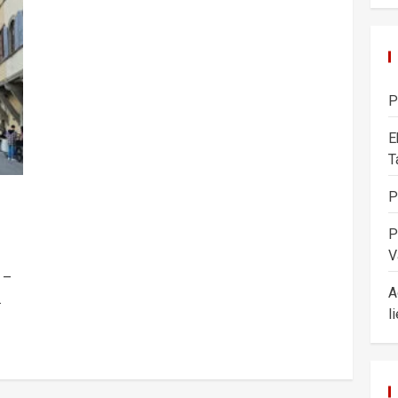
P
E
T
P
P
V
 –
A
.
l