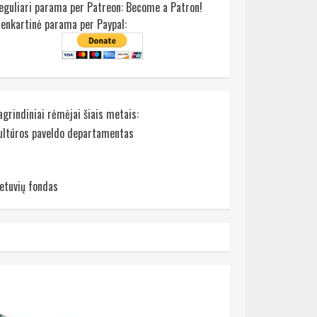
eguliari parama per Patreon:
Become a Patron!
ienkartinė parama per Paypal:
agrindiniai rėmėjai šiais metais:
ultūros paveldo departamentas
ietuvių fondas